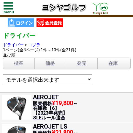
toggle
navigation
menu
ドライバー
ドライバー
>
コブラ
1ページ(全3ページ) 1件～10件(全21件)
並び順
標準
価格
発売
在庫
AEROJET
¥19,800
販売価格
～
在庫数【6】
【2023年発売】
SLEルール適合
AEROJET LS
¥21,800
販売価格
～