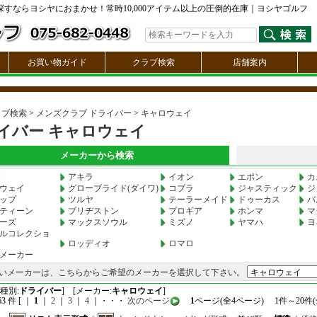
探すならヨシヤにおまかせ！常時10,000アイテム以上の圧倒的在庫｜ヨシヤゴルフ
お買い物ガイド
クラブ検索
店舗案内
ラブ検索
>
メンズクラブ ドライバー
>
キャロウェイ
イバー キャロウェイ
メーカーから検索
M
アキラ
イオン
エポン
カ
ウェイ
グローブライド(ダイワ)
コブラ
ジャスティック
ジ
ップ
ツルヤ
テーラーメイド
ドゥーカス
バ
ティーン
ブリヂストン
プロギア
ホンマ
マ
ーズ
マックスソウル
ミズノ
ヤマハ
ヨ
ルコレクショ
ロッディオ
ロマロ
メーカー
いメーカーは、こちらからご希望のメーカーを選択して下さい。
種別:
ドライバー
] [メーカー:
キャロウェイ
]
 件 [ ｜
1
｜
2
｜
3
｜
4
｜・・・
次のページ
1
ページ(全4ページ) 1件～20件(全