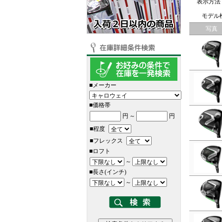
表示方法
モデル
写真
■メーカー
■価格帯
円
～
円
■程度
■フレックス
■ロフト
～
■長さ(インチ)
～