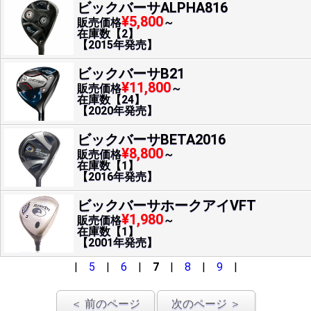
ビックバーサALPHA816
¥5,800
販売価格
～
在庫数【2】
【2015年発売】
ビックバーサB21
¥11,800
販売価格
～
在庫数【24】
【2020年発売】
ビックバーサBETA2016
¥8,800
販売価格
～
在庫数【1】
【2016年発売】
ビックバーサホークアイVFT
¥1,980
販売価格
～
在庫数【1】
【2001年発売】
|
5
|
6
|
7
|
8
|
9
|
＜ 前のページ
次のページ ＞