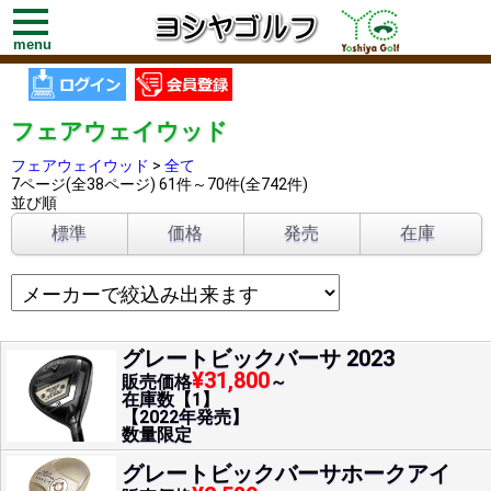
toggle
navigation
menu
フェアウェイウッド
フェアウェイウッド
>
全て
7ページ(全38ページ) 61件～70件(全742件)
並び順
標準
価格
発売
在庫
グレートビックバーサ 2023
¥31,800
販売価格
～
在庫数【1】
【2022年発売】
数量限定
グレートビックバーサホークアイ