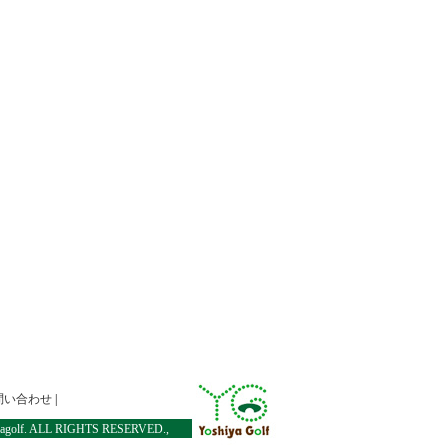
問い合わせ
|
agolf. ALL RIGHTS RESERVED.,