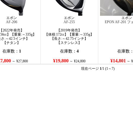
エポン
エポン
エポン
AF-206
AF-255
EPON AF-201
【2022年発売】
【2019年発売】
56cc】【重量:～335g】
【体積:172cc】【重量:～335g】
さ:～42.5インチ】
【長さ:～42.75インチ】
【チタン】
【ステンレス】
在庫数：
1
在庫数：
4
在庫数
7,800
¥19,800
¥14,801
～ ¥27,800
～ ¥24,800
～ ¥
現在ページ
1
/1 (1～7)