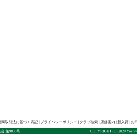
定商取引法に基づく表記
|
プライバシーポリシー
|
クラブ検索
|
店舗案内
|
新入荷
|
お
第9833号
COPYRIGHT (C) 2020 Yoshiy