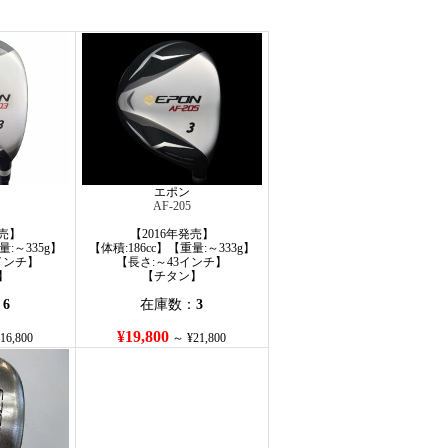
エポン
AF-205
発売】
【2016年発売】
量:～335g】
【体積:186cc】【重量:～333g】
5インチ】
【長さ:～43インチ】
】
【チタン】
：
6
在庫数：
3
¥19,800
16,800
～ ¥21,800