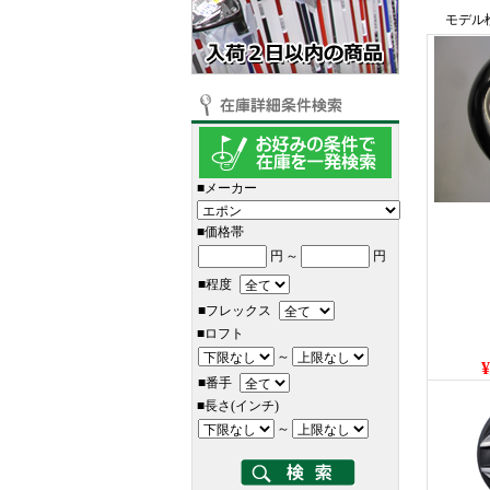
モデル
■メーカー
■価格帯
円
～
円
■程度
■フレックス
■ロフト
～
¥
■番手
■長さ(インチ)
～