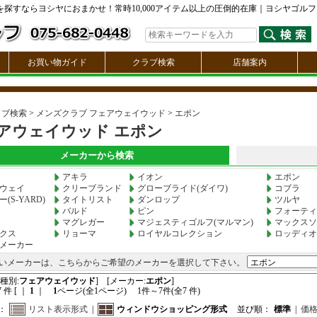
を探すならヨシヤにおまかせ！常時10,000アイテム以上の圧倒的在庫｜ヨシヤゴルフ
お買い物ガイド
クラブ検索
店舗案内
ラブ検索
>
メンズクラブ フェアウェイウッド
>
エポン
アウェイウッド エポン
メーカーから検索
M
アキラ
イオン
エポン
ウェイ
クリーブランド
グローブライド(ダイワ)
コブラ
(S-YARD)
タイトリスト
ダンロップ
ツルヤ
バルド
ピン
フォーティ
マグレガー
マジェスティゴルフ(マルマン)
マックスソ
クス
リョーマ
ロイヤルコレクション
ロッディオ
メーカー
いメーカーは、こちらからご希望のメーカーを選択して下さい。
種別:
フェアウェイウッド
] [メーカー:
エポン
]
 件 [ ｜
1
｜
1
ページ(全1ページ) 1件～7件(全7 件)
：
リスト表示形式
|
ウィンドウショッピング形式
並び順：
標準
|
価