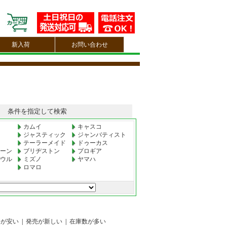
新入荷
お問い合わせ
条件を指定して検索
カムイ
キャスコ
ジャスティック
ジャンバティスト
テーラーメイド
ドゥーカス
ーン
ブリヂストン
プロギア
ウル
ミズノ
ヤマハ
ロマロ
格が安い
|
発売が新しい
|
在庫数が多い