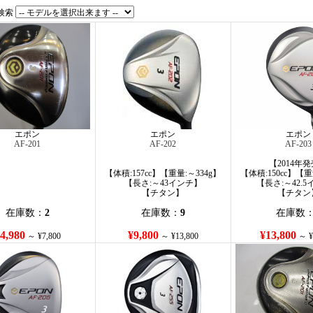
検索
エポン
エポン
エポン
AF-201
AF-202
AF-203
【2014年
【体積:157cc】【重量:～334g】
【体積:150cc】【重
【長さ:～43インチ】
【長さ:～42.
【チタン】
【チタン
在庫数：
2
在庫数：
9
在庫数
4,980
¥9,800
¥13,800
～ ¥7,800
～ ¥13,800
～ ¥