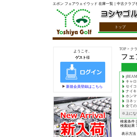
エポン フェアウェイウッド 在庫一覧｜中古クラブ
トップ
TOP
>
ク
フェ
jBEA
キャロ
セイコー
ナイキ
ホンマ
ヨネッ
全ての
※上にな
検索条件 [
検索結果 7
表示方法