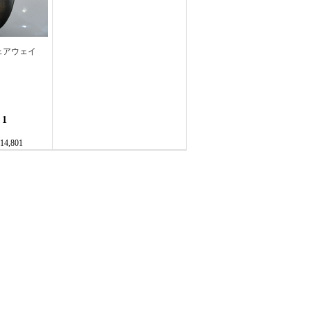
 フェアウェイ
：
1
14,801