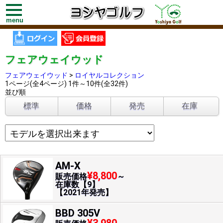
toggle
navigation
menu
フェアウェイウッド
フェアウェイウッド
>
ロイヤルコレクション
1ページ(全4ページ) 1件～10件(全32件)
並び順
標準
価格
発売
在庫
AM-X
¥8,800
販売価格
～
在庫数【9】
【2021年発売】
BBD 305V