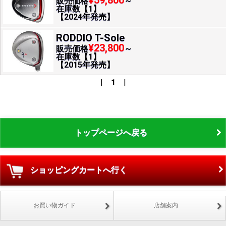
¥59,800
販売価格
～
在庫数【1】
【2024年発売】
RODDIO T-Sole
¥23,800
販売価格
～
在庫数【1】
【2015年発売】
|
1
|
トップページへ戻る
ショッピングカートへ行く
お買い物ガイド
店舗案内