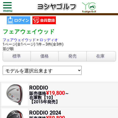
toggle
navigation
menu
フェアウェイウッド
フェアウェイウッド
>
ロッディオ
1ページ(全1ページ) 1件～3件(全3件)
並び順
標準
価格
発売
在庫
RODDIO
¥19,800
販売価格
～
在庫数【10】
【2015年発売】
RODDIO 2024