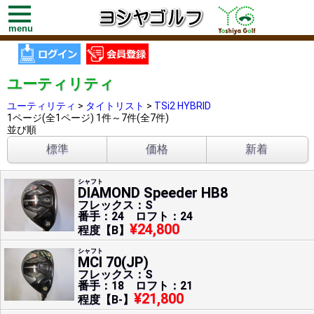
toggle
navigation
menu
ユーティリティ
ユーティリティ
>
タイトリスト
>
TSi2 HYBRID
1ページ(全1ページ) 1件～7件(全7件)
並び順
標準
価格
新着
シャフト
DIAMOND Speeder HB8
フレックス：S
番手：24 ロフト：24
¥24,800
程度【B】
シャフト
MCI 70(JP)
フレックス：S
番手：18 ロフト：21
¥21,800
程度【B-】