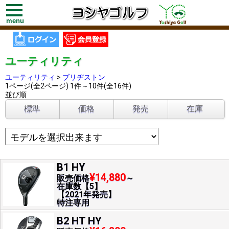
toggle
navigation
menu
ユーティリティ
ユーティリティ
>
ブリヂストン
1ページ(全2ページ) 1件～10件(全16件)
並び順
標準
価格
発売
在庫
B1 HY
¥14,880
販売価格
～
在庫数【5】
【2021年発売】
特注専用
B2 HT HY