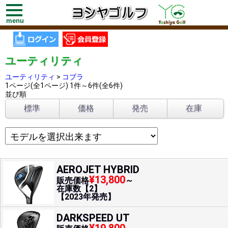
toggle
navigation
menu
ユーティリティ
ユーティリティ
>
コブラ
1ページ(全1ページ) 1件～6件(全6件)
並び順
標準
価格
発売
在庫
AEROJET HYBRID
¥13,800
販売価格
～
在庫数【2】
【2023年発売】
DARKSPEED UT