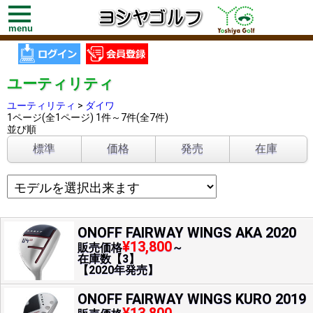
toggle
navigation
menu
ユーティリティ
ユーティリティ
>
ダイワ
1ページ(全1ページ) 1件～7件(全7件)
並び順
標準
価格
発売
在庫
ONOFF FAIRWAY WINGS AKA 2020
¥13,800
販売価格
～
在庫数【3】
【2020年発売】
ONOFF FAIRWAY WINGS KURO 2019