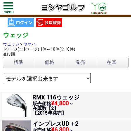
toggle
navigation
menu
ウェッジ
ウェッジ
>
ヤマハ
1ページ(全1ページ) 1件～10件(全10件)
並び順
標準
価格
発売
在庫
RMX 116ウェッジ
¥4,800
販売価格
～
在庫数【2】
【2015年発売】
インプレスUD＋2
¥6,800
販売価格
～