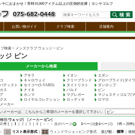
ヤにおまかせ！常時10,000アイテム以上の圧倒的在庫｜ヨシヤゴルフ
お買い物ガイド
クラブ検索
店舗案内
ラブ検索
>
メンズクラブ ウェッジ
>
ピン
ッジ ピン
メーカーから検索
M
アキラ
イオン
エポン
コ
キャロウェイ
クリーブランド
グローブライド(ダイワ
バティスト
セイコー(S-YARD)
タイトリスト
ダンロップ
カス
ナイキ
バルド
ピン
ア
ホンマ
マグレガー
マジェスティゴルフ(マ
クス
ロイヤルコレクション
ロッディオ
ロマロ
メーカー
いメーカーは、こちらからご希望のメーカーを選択して下さい。
種別:
ウェッジ
] [メーカー:
ピン
]
 件 [ ｜
1
｜
2
｜
3
｜
4
｜・・・
次のページ
1
ページ(全4ページ) 1件～20件(全
：
リスト表示形式
|
ウィンドウショッピング形式
並び順：
標準
|
価