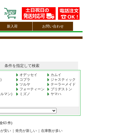
新入荷
お問い合わせ
条件を指定して検索
オデッセイ
カムイ
)
コブラ
ジャスティック
ツルヤ
テーラーメイド
フォーティーン
ブリヂストン
ルマン)
ミズノ
ヤマハ
63 件)
格が安い
|
発売が新しい
|
在庫数が多い