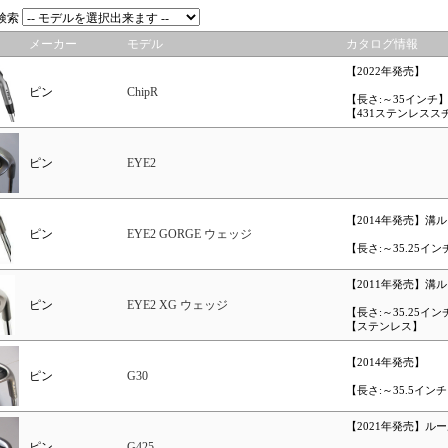
検索
メーカー
モデル
カタログ情報
【2022年発売】
ピン
ChipR
【長さ:～35インチ
【431ステンレスス
ピン
EYE2
【2014年発売】溝
ピン
EYE2 GORGE ウェッジ
【長さ:～35.25イン
【2011年発売】溝
ピン
EYE2 XG ウェッジ
【長さ:～35.25イン
【ステンレス】
【2014年発売】
ピン
G30
【長さ:～35.5イン
【2021年発売】ル
ピン
G425