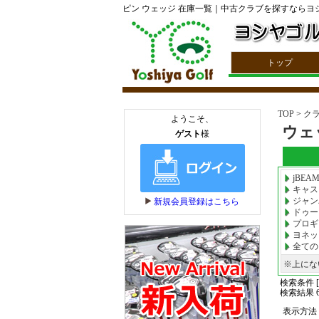
ピン ウェッジ 在庫一覧｜中古クラブを探すならヨシ
トップ
TOP
>
ク
ウェ
jBEA
キャス
ジャン
ドゥー
プロギ
ヨネッ
全ての
※上にな
検索条件 [
検索結果 63
表示方法