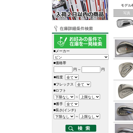
モデル
写真
■メーカー
■価格帯
円
～
円
■程度
■フレックス
■ロフト
～
■番手
■長さ(インチ)
～