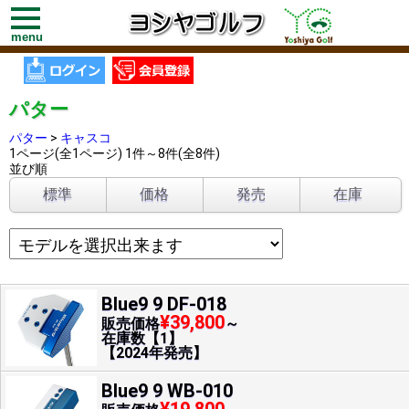
toggle
navigation
menu
パター
パター
>
キャスコ
1ページ(全1ページ) 1件～8件(全8件)
並び順
標準
価格
発売
在庫
Blue9 9 DF-018
¥39,800
販売価格
～
在庫数【1】
【2024年発売】
Blue9 9 WB-010