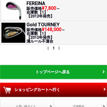
FEREINA
¥7,800
販売価格
～
在庫数【1】
【2012年発売】
Gold TOURNEY
¥148,000
販売価格
～
在庫数【1】
【2012年発売】
溝ルール不適合
|
1
|
トップページへ戻る
ショッピングカートへ行く
お買い物ガイド
店舗案内