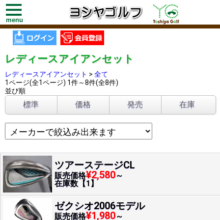
toggle
navigation
menu
レディースアイアンセット
レディースアイアンセット
>
全て
1ページ(全1ページ) 1件～8件(全8件)
並び順
標準
価格
発売
在庫
ツアーステージCL
¥2,580
販売価格
～
在庫数【1】
ゼクシオ2006モデル
¥1,980
販売価格
～